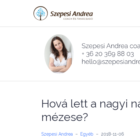
Skip
to
content
Hová lett a nagyi
mézese?
Szepesi Andrea
–
Egyéb
–
2018-11-06