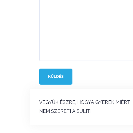
Bejegyzés
VEGYÜK ÉSZRE, HOGYA GYEREK MIÉRT
navigáció
NEM SZERETI A SULIT!