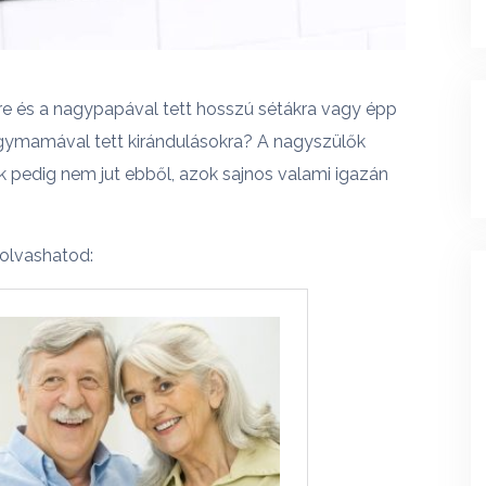
 és a nagypapával tett hosszú sétákra vagy épp
gymamával tett kirándulásokra? A nagyszülők
k pedig nem jut ebből, azok sajnos valami igazán
a olvashatod: