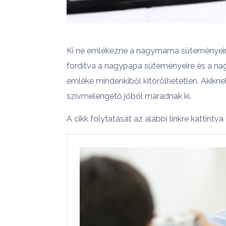
Ki ne emlékezne a nagymama süteményeire
fordítva a nagypapa süteményeire és a na
emléke mindenkiből kitörölhetetlen. Akikne
szívmelengető jóból maradnak ki.
A cikk folytatását az alábbi linkre kattintv