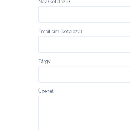
Név (kötelező)
Email cím (kötelező)
Tárgy
Üzenet