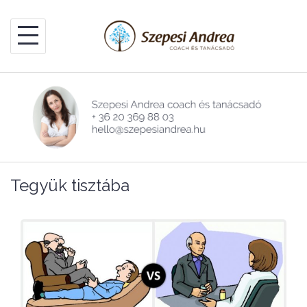
Skip
to
content
Tegyük tisztába