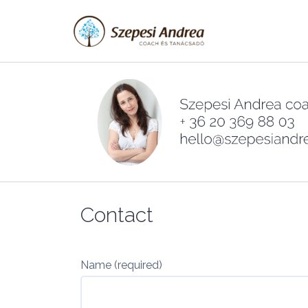
Skip
to
content
Contact
Name (required)