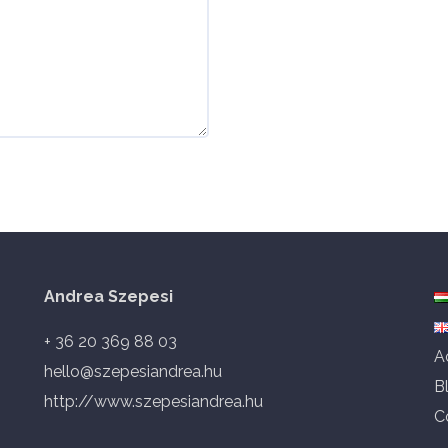
Andrea Szepesi
+ 36 20 369 88 03
A
hello@szepesiandrea.hu
B
http://www.szepesiandrea.hu
C