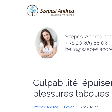
Skip
to
content
Culpabilité, épuise
blessures taboues d
Szepesi Andrea
–
Egyéb
–
2017-10-14