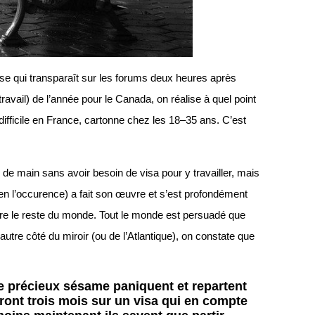
sse qui transparaît sur les forums deux heures après
ravail) de l’année pour le Canada, on réalise à quel point
difficile en France, cartonne chez les 18–35 ans. C’est
 de main sans avoir besoin de visa pour y travailler, mais
(en l’occurence) a fait son œuvre et s’est profondément
aître le reste du monde. Tout le monde est persuadé que
’autre côté du miroir (ou de l’Atlantique), on constate que
e précieux sésame paniquent et repartent
eront trois mois sur un visa qui en compte