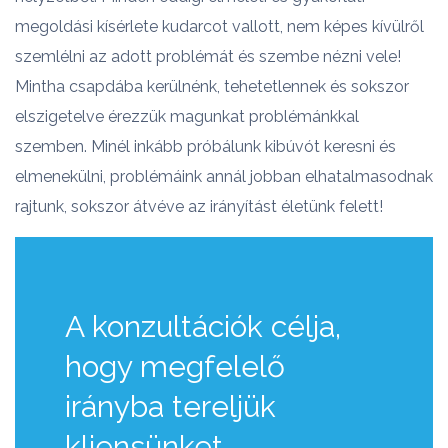
megoldási kísérlete kudarcot vallott, nem képes kívülről
szemlélni az adott problémát és szembe nézni vele!
Mintha csapdába kerülnénk, tehetetlennek és sokszor
elszigetelve érezzük magunkat problémánkkal
szemben. Minél inkább próbálunk kibúvót keresni és
elmenekülni, problémáink annál jobban elhatalmasodnak
rajtunk, sokszor átvéve az irányítást életünk felett!
A konzultációk célja,
hogy megfelelő
irányba tereljük
kliensünket,