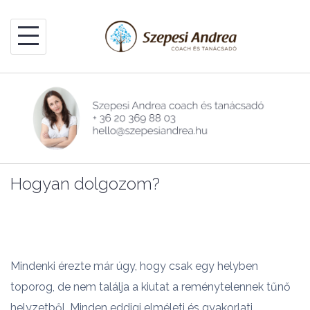
Skip
to
content
Hogyan dolgozom?
Mindenki érezte már úgy, hogy csak egy helyben
toporog, de nem találja a kiutat a reménytelennek tűnő
helyzetből. Minden eddigi elméleti és gyakorlati