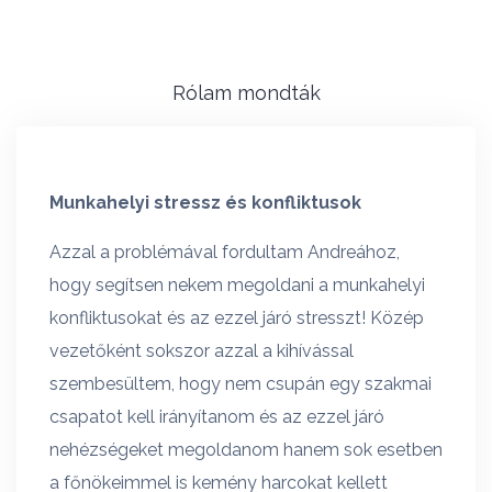
Rólam mondták
Munkahelyi stressz és konfliktusok
Ideg
. Nem
Azzal a problémával fordultam Andreához,
Andre
legi
hogy segítsen nekem megoldani a munkahelyi
ajánl
konfliktusokat és az ezzel járó stresszt! Közép
munka
isan
vezetőként sokszor azzal a kihívással
és ny
szembesültem, hogy nem csupán egy szakmai
nehez
ász
csapatot kell irányítanom és az ezzel járó
hozzá
nehézségeket megoldanom hanem sok esetben
teljes
lis és
a főnökeimmel is kemény harcokat kellett
abban