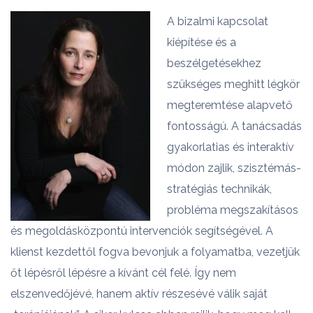
A bizalmi kapcsolat
kiépítése és a
beszélgetésekhez
szükséges meghitt légkör
megteremtése alapvető
fontosságú. A tanácsadás
gyakorlatias és interaktív
módon zajlik, szisztémás-
stratégiás technikák,
probléma megszakításos
és megoldásközpontú intervenciók segítségével. A
klienst kezdettől fogva bevonjuk a folyamatba, vezetjük
őt lépésről lépésre a kívánt cél felé. Így nem
elszenvedőjévé, hanem aktív részesévé válik saját