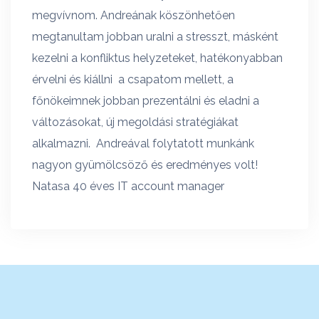
ákat
megvívnom. Andreának köszönhetően
világí
megtanultam jobban uralni a stresszt, másként
adta 
 amit
kezelni a konfliktus helyzeteket, hatékonyabban
céloka
érvelni és kiállni a csapatom mellett, a
válta
 jól
főnökeimnek jobban prezentálni és eladni a
munka
re 38
változásokat, új megoldási stratégiákat
magam
alkalmazni. Andreával folytatott munkánk
Lilla
nagyon gyümölcsöző és eredményes volt!
Natasa 40 éves IT account manager