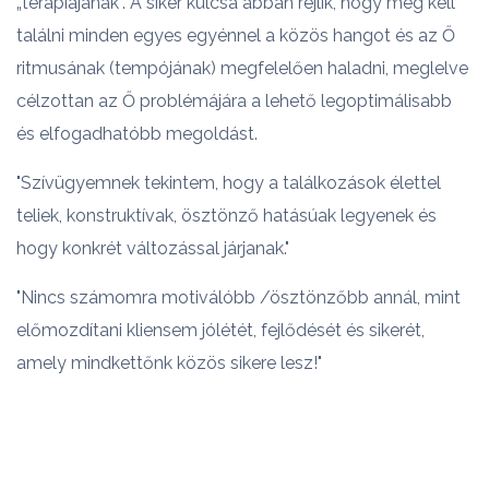
„terápiájának”. A siker kulcsa abban rejlik, hogy meg kell
találni minden egyes egyénnel a közös hangot és az Ő
ritmusának (tempójának) megfelelően haladni, meglelve
célzottan az Ő problémájára a lehető legoptimálisabb
és elfogadhatóbb megoldást.
"Szívügyemnek tekintem, hogy a találkozások élettel
teliek, konstruktívak, ösztönző hatásúak legyenek és
hogy konkrét változással járjanak."
"Nincs számomra motiválóbb /ösztönzőbb annál, mint
előmozdítani kliensem jólétét, fejlődését és sikerét,
amely mindkettőnk közös sikere lesz!"