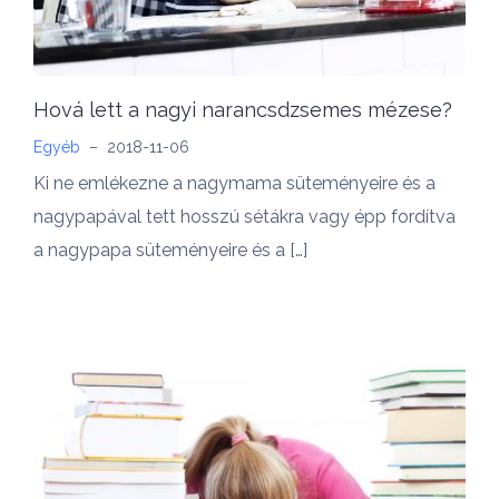
Hová lett a nagyi narancsdzsemes mézese?
Egyéb
–
2018-11-06
Ki ne emlékezne a nagymama süteményeire és a
nagypapával tett hosszú sétákra vagy épp fordítva
a nagypapa süteményeire és a […]