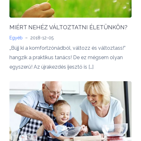
MIÉRT NEHÉZ VÁLTOZTATNI ÉLETÜNKÖN?
Egyéb
–
2018-12-05
„Bújj ki a komfortzónádból, változz és változtass!”
hangzik a praktikus tanács! De ez mégsem olyan
egyszerű! Az újrakezdés ijesztő is […]