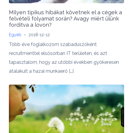
Milyen tipikus hibákat követnek el a cégek a
felvételi folyamat során? Avagy miért ülünk
fordítva a lovon?
Egyéb
–
2018-12-12
Több éve foglalkozom szabadúszóként
recruitmenttel elsősorban IT területen, és azt
tapasztalom, hogy az utóbbi években gyökeresen
átalakult a hazai munkaerő […]