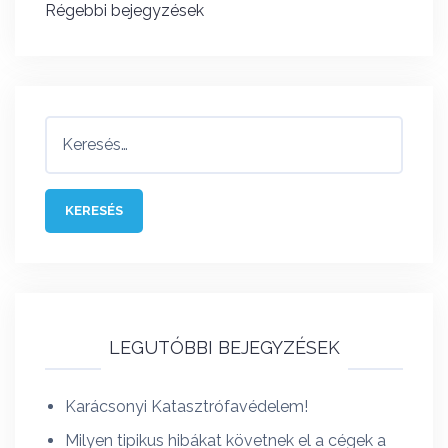
Bejegyzés
Régebbi bejegyzések
navigáció
Keresés:
LEGUTÓBBI BEJEGYZÉSEK
Karácsonyi Katasztrófavédelem!
Milyen tipikus hibákat követnek el a cégek a