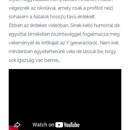
végeznek az iskolával, amely csak a profitot nézi,
sohasem a fiatalok hosszú távú érdekeit.
Ebben az érdekes videóban, Sinek kellő humorral de
egyúttal kíméletlen őszinteséggel fogalmazza meg
véleményét és kritikáját az Y generációról., Nem kell
mindenben egyetértenünk vele de lássuk be, hogy
sok igazság van benne…