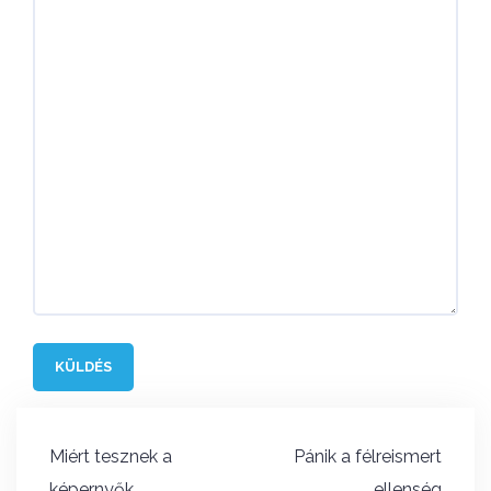
Bejegyzés
Miért tesznek a
Pánik a félreismert
navigáció
képernyők
ellenség