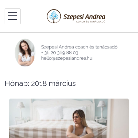
Skip
to
content
Hónap:
2018 március