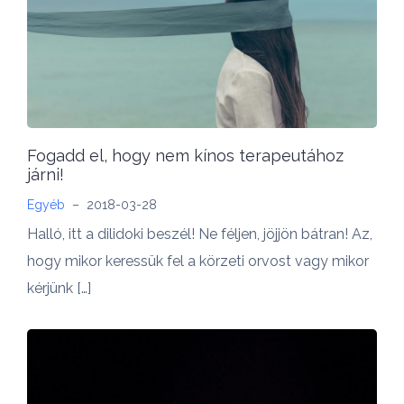
Fogadd el, hogy nem kínos terapeutához
járni!
Egyéb
–
2018-03-28
Halló, itt a dilidoki beszél! Ne féljen, jöjjön bátran! Az,
hogy mikor keressük fel a körzeti orvost vagy mikor
kérjünk […]