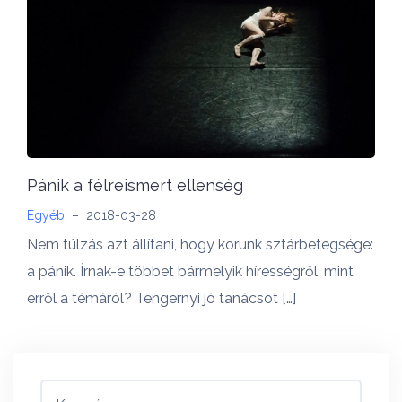
Pánik a félreismert ellenség
Egyéb
–
2018-03-28
Nem túlzás azt állítani, hogy korunk sztárbetegsége:
a pánik. Írnak-e többet bármelyik hírességről, mint
erről a témáról? Tengernyi jó tanácsot […]
Keresés: