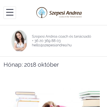
Skip
to
content
Hónap:
2018 október