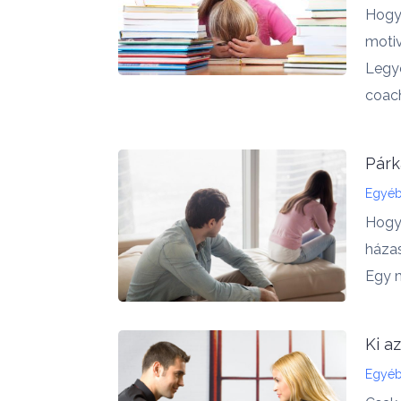
Hogya
moti
Legye
coach
Párk
Egyé
Hogya
háza
Egy m
Ki a
Egyé