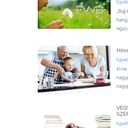
Egyé
„Bújj
hangz
egysz
Hová
Egyé
Ki n
nagyp
nagyp
VEG
SZER
Egyé