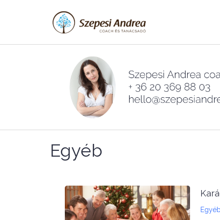
Skip
to
content
Egyéb
Kará
Egyé