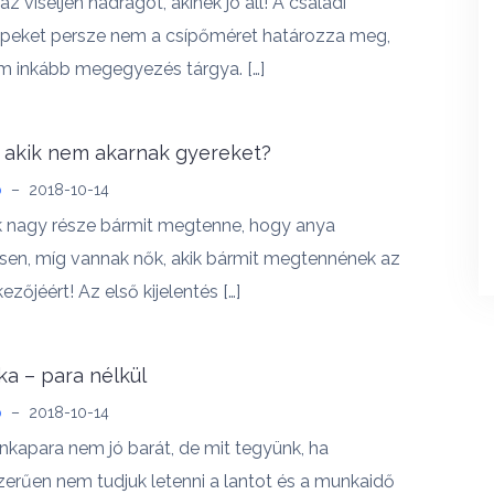
az viseljen nadrágot, akinek jó áll! A családi
epeket persze nem a csípőméret határozza meg,
 inkább megegyezés tárgya. […]
 akik nem akarnak gyereket?
b
–
2018-10-14
 nagy része bármit megtenne, hogy anya
sen, míg vannak nők, akik bármit megtennének az
kezőjéért! Az első kijelentés […]
a – para nélkül
b
–
2018-10-14
kapara nem jó barát, de mit tegyünk, ha
erűen nem tudjuk letenni a lantot és a munkaidő