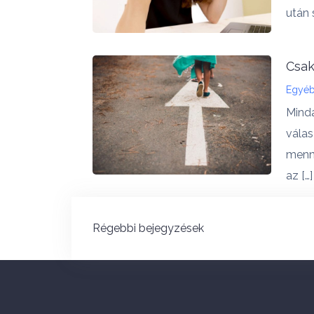
után 
Csak
Egyé
Minda
válas
menny
az […]
Bejegyzés
Régebbi bejegyzések
navigáció