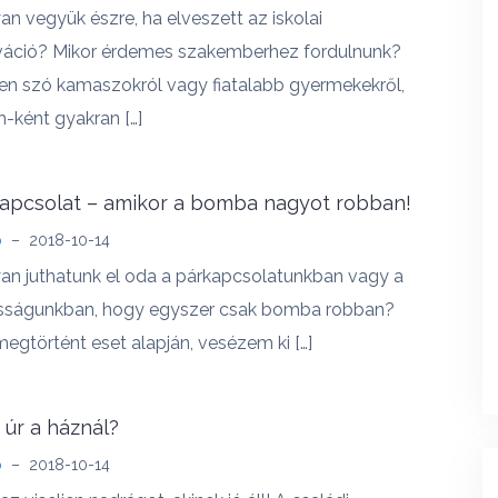
n vegyük észre, ha elveszett az iskolai
váció? Mikor érdemes szakemberhez fordulnunk?
n szó kamaszokról vagy fiatalabb gyermekekről,
-ként gyakran […]
apcsolat – amikor a bomba nagyot robban!
b
–
2018-10-14
n juthatunk el oda a párkapcsolatunkban vagy a
sságunkban, hogy egyszer csak bomba robban?
egtörtént eset alapján, vesézem ki […]
z úr a háznál?
b
–
2018-10-14