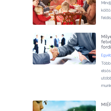
Mindj
költö
feldís
Mily
felv
ford
Egyé
Több
elsős
utóbb
munka
MIÉ