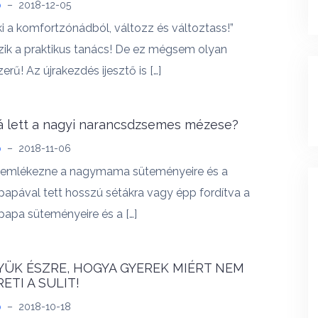
b
–
2018-12-05
 ki a komfortzónádból, változz és változtass!”
ik a praktikus tanács! De ez mégsem olyan
erű! Az újrakezdés ijesztő is […]
 lett a nagyi narancsdzsemes mézese?
b
–
2018-11-06
e emlékezne a nagymama süteményeire és a
apával tett hosszú sétákra vagy épp fordítva a
apa süteményeire és a […]
YÜK ÉSZRE, HOGYA GYEREK MIÉRT NEM
ETI A SULIT!
b
–
2018-10-18