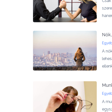
Csak 
szer
hanem
Nők,
Egyé
A nők
lehes
ellen
Munk
Egyé
A mun
egysz