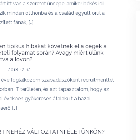
árt itt van a szeretet ünnepe, amikor békés idill
zik minden otthonba és a család együtt örül a
zített fának, […]
en tipikus hibákat követnek el a cégek a
ételi folyamat során? Avagy miért ülünk
ítva a lovon?
b
–
2018-12-12
 éve foglalkozom szabadúszóként recruitmenttel
orban IT területen, és azt tapasztalom, hogy az
i években gyökeresen átalakult a hazai
erő […]
RT NEHÉZ VÁLTOZTATNI ÉLETÜNKÖN?