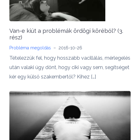
Van-e kiút a problémák ördögi köréből? (3.
rész)
Probléma megoldás
–
2016-10-26
Tételezzük fel, hogy hosszabb vacillálás, mérlegelés
után valaki úgy dönt, hogy ciki vagy sem, segítséget
kér egy külső szakembertől? Kihez […]