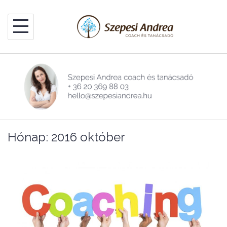
Skip
to
content
Hónap:
2016 október