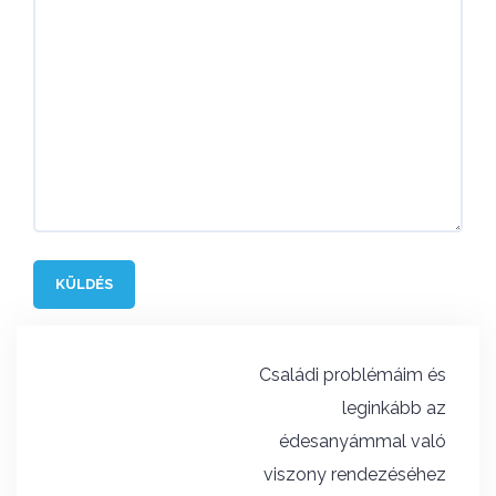
Bejegyzés
Családi problémáim és
navigáció
leginkább az
édesanyámmal való
viszony rendezéséhez