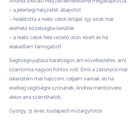
Andrea a kiváló helyzetfelmérésével megállapította:
– a jelenlegi helyzetet, állapotot
– felállította a reális célok listáját, így azok már
elérhető közelségbe kerültek
– a reális célok felé vezető úton, kísért és ha
elakadtam támogatott
Segítségnyújtása barátságos ám következetes, ami
számomra nagyon fontos volt. Erről a zátonyról már
lekerültem már hajózom, céljaim vannak, és ha
esetleg segítségre szorulnék, Andrea mentőövére,
akkor arra számíthatok.
György, 31 éves, budapesti műtárgyfotós