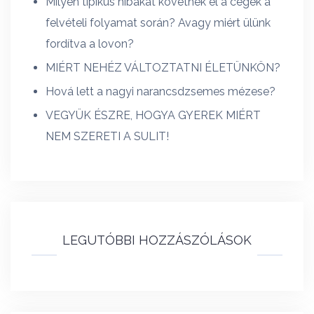
Milyen tipikus hibákat követnek el a cégek a
felvételi folyamat során? Avagy miért ülünk
fordítva a lovon?
MIÉRT NEHÉZ VÁLTOZTATNI ÉLETÜNKÖN?
Hová lett a nagyi narancsdzsemes mézese?
VEGYÜK ÉSZRE, HOGYA GYEREK MIÉRT
NEM SZERETI A SULIT!
LEGUTÓBBI HOZZÁSZÓLÁSOK