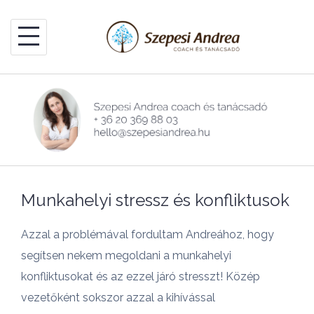
Skip
to
content
Munkahelyi stressz és konfliktusok
Azzal a problémával fordultam Andreához, hogy
segítsen nekem megoldani a munkahelyi
konfliktusokat és az ezzel járó stresszt! Közép
vezetőként sokszor azzal a kihívással