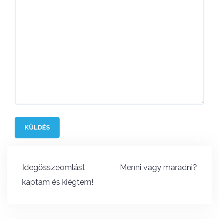
Bejegyzés
Idegösszeomlást
Menni vagy maradni?
navigáció
kaptam és kiégtem!