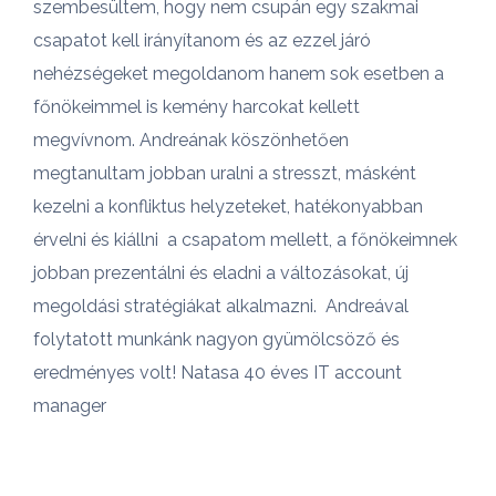
szembesültem, hogy nem csupán egy szakmai
csapatot kell irányítanom és az ezzel járó
nehézségeket megoldanom hanem sok esetben a
főnökeimmel is kemény harcokat kellett
megvívnom. Andreának köszönhetően
megtanultam jobban uralni a stresszt, másként
kezelni a konfliktus helyzeteket, hatékonyabban
érvelni és kiállni a csapatom mellett, a főnökeimnek
jobban prezentálni és eladni a változásokat, új
megoldási stratégiákat alkalmazni. Andreával
folytatott munkánk nagyon gyümölcsöző és
eredményes volt! Natasa 40 éves IT account
manager