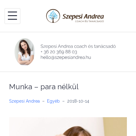
Skip
to
content
Munka – para nélkül
Szepesi Andrea
–
Egyéb
–
2018-10-14