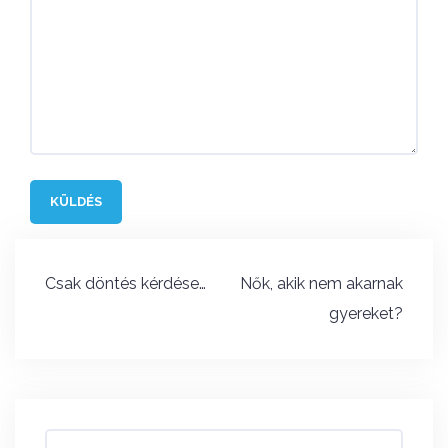
Bejegyzés
Csak döntés kérdése…
Nők, akik nem akarnak
navigáció
gyereket?
Keresés: