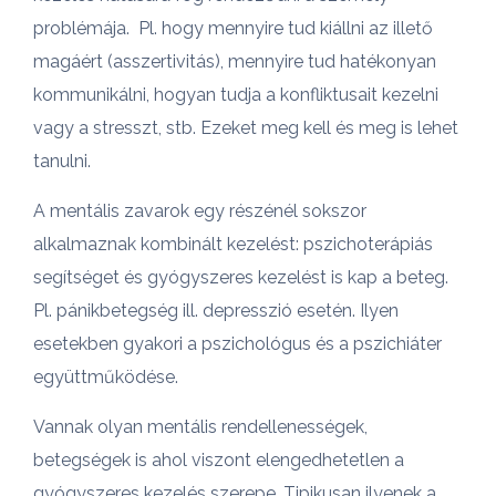
problémája. Pl. hogy mennyire tud kiállni az illető
magáért (asszertivitás), mennyire tud hatékonyan
kommunikálni, hogyan tudja a konfliktusait kezelni
vagy a stresszt, stb. Ezeket meg kell és meg is lehet
tanulni.
A mentális zavarok egy részénél sokszor
alkalmaznak kombinált kezelést: pszichoterápiás
segítséget és gyógyszeres kezelést is kap a beteg.
Pl. pánikbetegség ill. depresszió esetén. Ilyen
esetekben gyakori a pszichológus és a pszichiáter
együttműködése.
Vannak olyan mentális rendellenességek,
betegségek is ahol viszont elengedhetetlen a
gyógyszeres kezelés szerepe. Tipikusan ilyenek a