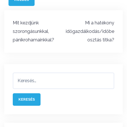
Bejegyzés
Mit kezdjünk
Mi a hatékony
navigáció
szorongásunkkal,
időgazdálkodás/időbe
pánikrohamainkkal?
osztás titka?
Keresés: