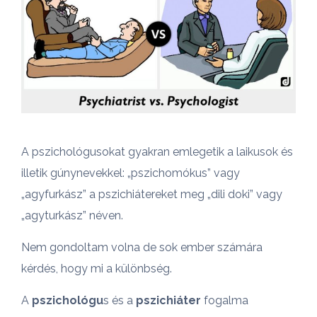
A pszichológusokat gyakran emlegetik a laikusok és
illetik gúnynevekkel: „pszichomókus” vagy
„agyfurkász” a pszichiátereket meg „dili doki” vagy
„agyturkász” néven.
Nem gondoltam volna de sok ember számára
kérdés, hogy mi a különbség.
A
pszichológu
s és a
pszichiáter
fogalma