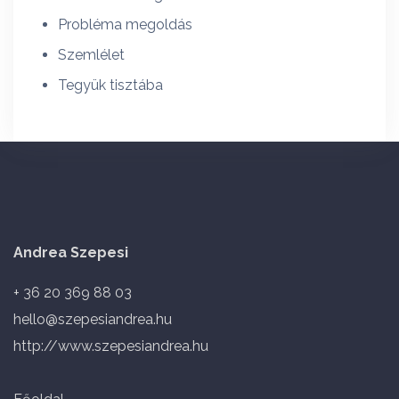
Probléma megoldás
Szemlélet
Tegyük tisztába
Andrea Szepesi
+ 36 20 369 88 03
hello@szepesiandrea.hu
http://www.szepesiandrea.hu