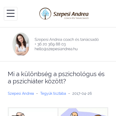
Skip
to
content
Mi a különbség a pszichológus és
a pszichiáter között?
Szepesi Andrea
–
Tegyük tisztába
–
2017-04-26